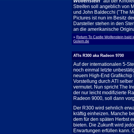
Wolfenstein
" auf der Kinol
Streifen soll angeblich von
und John Baldecchi ("The M
Pictures ist nun im Besitz 
Darsteller stehen in den Ste
an die amerikanische Origin
»
Return To Castle Wolfenstein bald 
Golem.de
ATIs R300 aka Radeon 9700
Auf der internationalen 5-S
noch einmal letzte unbestät
neuem High-End Grafikchip 
Vorstellung durch ATI selber 
vermutet. Nun spricht The In
der nur leicht modifizierte
Radeon 9000, soll dann vorg
Der R300 wird sehnlich erwar
kräftig einheizen. Manche b
dem für den späten Herbst e
bieten. Die Zukunft wird jed
Erwartungen erfüllen kann. G