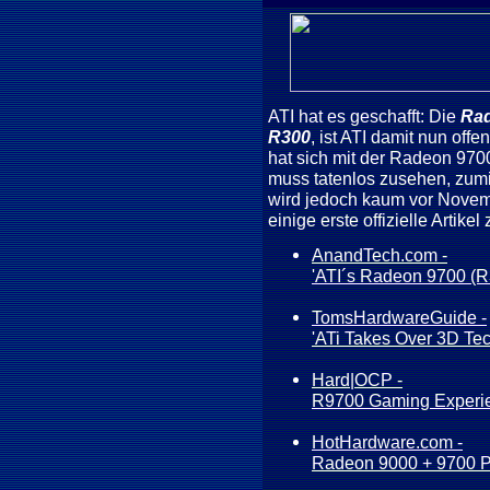
ATI hat es geschafft: Die
Ra
R300
, ist ATI damit nun off
hat sich mit der Radeon 970
muss tatenlos zusehen, zum
wird jedoch kaum vor Novem
einige erste offizielle Artik
AnandTech.com -
'ATI´s Radeon 9700 (R
TomsHardwareGuide -
'ATi Takes Over 3D Te
Hard|OCP -
R9700 Gaming Experie
HotHardware.com -
Radeon 9000 + 9700 