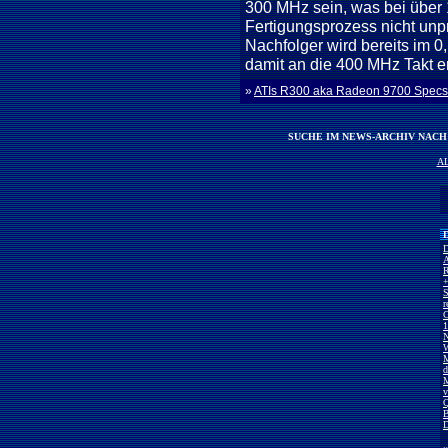
300 MHz sein, was bei über 
Fertigungsprozess nicht unpr
Nachfolger wird bereits im 0
damit an die 400 MHz Takt er
»
ATIs R300 aka Radeon 9700 Specs 
SUCHE IM NEWS-ARCHIV NAC
A
D
D
A
R
+
S
r
C
1
N
W
M
d
M
v
Q
B
D