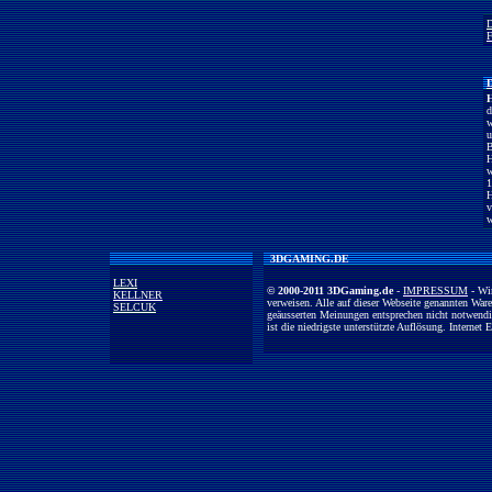
D
F
H
d
w
u
B
H
w
1
H
v
w
3DGAMING.DE
LEXI
© 2000-2011 3DGaming.de
-
IMPRESSUM
- Wir
KELLNER
verweisen. Alle auf dieser Webseite genannten War
SELCUK
geäusserten Meinungen entsprechen nicht notwendi
ist die niedrigste unterstützte Auflösung. Interne