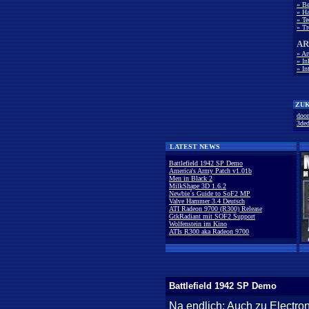
» B
» Ha
» Te
» Tr
AR
» Ar
» I
» In
ZUK
doo
3ded
LATEST NEWS
Battlefield 1942 SP Demo
America's Army Patch v1.01b
Men in Black 2
MilkShape 3D 1.6.2
Newbie´s Guide to SoF2 MP
Valve Hammer 3.4 Deutsch
ATI Radeon 9700 (R300) Release
GtkRadiant mit SOF2 Support
Wolfenstein im Kino
ATIs R300 aka Radeon 9700
Battlefield 1942 SP Demo
Na endlich: Auch zu Electroni