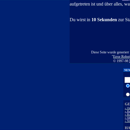
aufgetreten ist und über alles, w
Du wirst in
10 Sekunden
zur St
Diese Seite wurde generiert
"
Error Robot
© 1997-98
NEW
GE
» O
» Re
» Ro
» Sh
» St
H