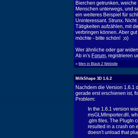
Bierchen getrunken, weiche 
Menschen unterwegs, und so w
ein weiteres Beispiel für sc
Uninteressant. Strunx. Nicht
Tätigkeiten aufzählen, mit de
verbringen können. Aber gut 
möchte - bitte schön! ;o)
Wer ähnliche oder gar wider
Ab in's
Forum
, registrieren 
»
Men in Black 2 Website
MilkShape 3D 1.6.2
Nachdem die Version 1.6.1 
gerade erst erschienen ist, f
Problem:
In the 1.6.1 version wa
msGLMImporter.dll, whi
.glm files. The PlugIn 
resulted in a crash on 
doesn't unload that plug