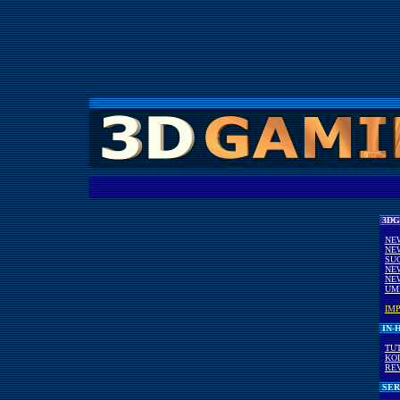
3DG
NE
NE
SU
NE
NE
UM
IM
IN-
TU
KO
RE
SER