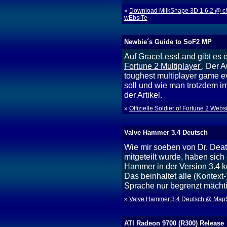
»
Download MilkShape 3D 1.6.2 @ 
wEbsiTe
Newbie´s Guide to SoF2 MP
Auf GraceLessLand gibt es 
Fortune 2 Multiplayer'
. Der A
toughest multiplayer game e
soll und wie man trotzdem i
der Artikel.
»
Offizielle Soldier of Fortune 2 Webs
Valve Hammer 3.4 Deutsch
Wie mir soeben von Dr. De
mitgeteilt wurde, haben sic
Hammer in der Version 3.4 k
Das beinhaltet alle (Kontext-
Sprache nur begrenzt mächti
»
Valve Hammer 3.4 Deutsch @ Map
ATI Radeon 9700 (R300) Release