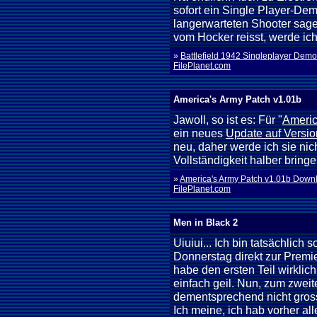
sofort ein Single Player-Dem
langerwarteten Shooter sage
vom Hocker reisst, werde ic
»
Battlefield 1942 Singleplayer De
FilePlanet.com
America's Army Patch v1.01b
Jawoll, so ist es: Für "
Americ
ein neues
Update auf Versio
neu, daher werde ich sie nic
Vollständigkeit halber bringe
»
America's Army Patch v1.01b Dow
FilePlanet.com
Men in Black 2
Uiuiui... Ich bin tatsächlich
Donnerstag direkt zur Premie
habe den ersten Teil wirklich 
einfach geil. Nun, zum zwei
dementsprechend nicht gross
Ich meine, ich hab vorher al