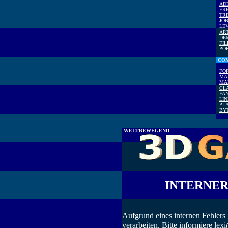
AD
FR
TR
JO
LE
AR
DE
FI
PO
COM
FO
MA
MA
CL
FAN
LI
PLA
BY
WELTBEWEGEND
INTERNER
Aufgrund eines internen Fehlers 
verarbeiten. Bitte informiere
lex