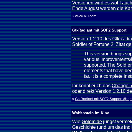
Versionen wird es wohl auch 
Ende August werden die Karte
»
www.ATI.com
GtkRadiant mit SOF2 Support
Version 1.2.10 des GtkRadian
Soldier of Fortune 2. Zitat 
This version brings supp
various improvements/b
supported. The Soldier 
elements that have be
far, it is a complete inst
Ihr könnt euch das
ChangeLo
oder direkt Version 1.2.10 d
»
GtkRadiant mit SOF2 Support @ q
Wolfenstein im Kino
Wie
Golem.de
jüngst vermel
Geschichte rund um das indiz