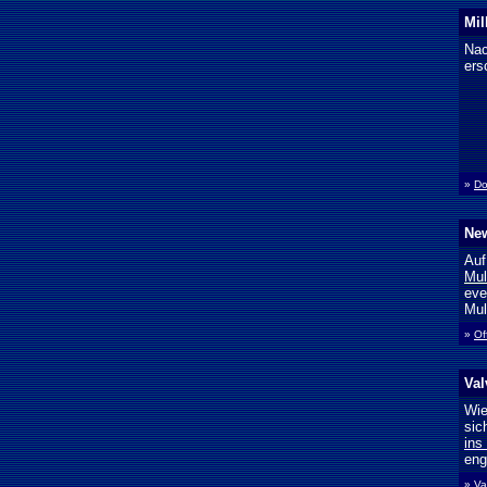
Mil
Nac
ers
»
Do
New
Auf
Mul
eve
Mul
»
Of
Val
Wie
sic
ins
eng
»
Va