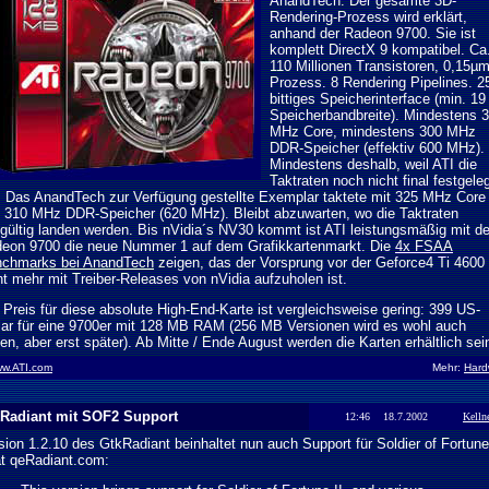
AnandTech. Der gesamte 3D-
Rendering-Prozess wird erklärt,
anhand der Radeon 9700. Sie ist
komplett DirectX 9 kompatibel. Ca
110 Millionen Transistoren, 0,15µ
Prozess. 8 Rendering Pipelines. 2
bittiges Speicherinterface (min. 1
Speicherbandbreite). Mindestens 
MHz Core, mindestens 300 MHz
DDR-Speicher (effektiv 600 MHz).
Mindestens deshalb, weil ATI die
Taktraten noch nicht final festgele
. Das AnandTech zur Verfügung gestellte Exemplar taktete mit 325 MHz Core
 310 MHz DDR-Speicher (620 MHz). Bleibt abzuwarten, wo die Taktraten
gültig landen werden. Bis nVidia´s NV30 kommt ist ATI leistungsmäßig mit de
eon 9700 die neue Nummer 1 auf dem Grafikkartenmarkt. Die
4x FSAA
chmarks bei AnandTech
zeigen, das der Vorsprung vor der Geforce4 Ti 4600
ht mehr mit Treiber-Releases von nVidia aufzuholen ist.
 Preis für diese absolute High-End-Karte ist vergleichsweise gering: 399 US-
lar für eine 9700er mit 128 MB RAM (256 MB Versionen wird es wohl auch
en, aber erst später). Ab Mitte / Ende August werden die Karten erhältlich sei
w.ATI.com
Mehr:
Hard
Radiant mit SOF2 Support
12:46 18.7.2002
Kelln
sion 1.2.10 des GtkRadiant beinhaltet nun auch Support für Soldier of Fortune
at qeRadiant.com: