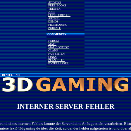
ADD-ONS
FREE BOOKS
TREIBER
JOBS
LEVEL EDITORS
ARTIKEL
DEMOS
FILESHARING
PORTALE
COMMUNITY
FORUM
MAPS
MAP CONTEST
CLANS
FAN-SEITEN
LINKS
PLAN FILES
BYTEFRESSER
TBEWEGEND
INTERNER SERVER-FEHLER
rund eines internen Fehlers konnte der Server deine Anfrage nicht verarbeiten. Bitt
rmiere
lexi@3dgaming.de
über die Zeit, zu der der Fehler aufgetreten ist und über al