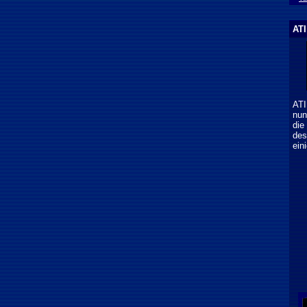
ATI
ATI
nun
die
des
ein