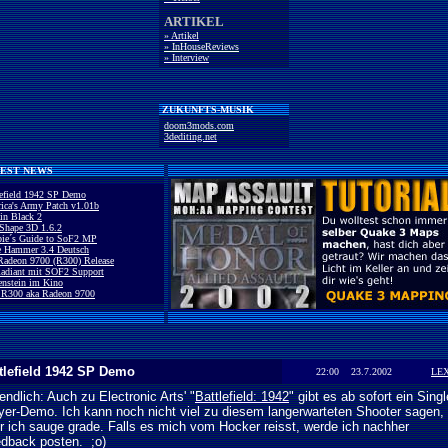
ARTIKEL
» Artikel
» InHouseReviews
» Interview
ZUKUNFTS-MUSIK
doom3mods.com
3dediting.net
EST NEWS
lefield 1942 SP Demo
ica's Army Patch v1.01b
in Black 2
Shape 3D 1.6.2
ie´s Guide to SoF2 MP
e Hammer 3.4 Deutsch
Radeon 9700 (R300) Release
adiant mit SOF2 Support
enstein im Kino
 R300 aka Radeon 9700
tlefield 1942 SP Demo
22:00 23.7.2002
LE
endlich: Auch zu Electronic Arts' "
Battlefield: 1942
" gibt es ab sofort ein Singl
yer-Demo. Ich kann noch nicht viel zu diesem langerwarteten Shooter sagen,
r ich sauge grade. Falls es mich vom Hocker reisst, werde ich nachher
dback posten. ;o)