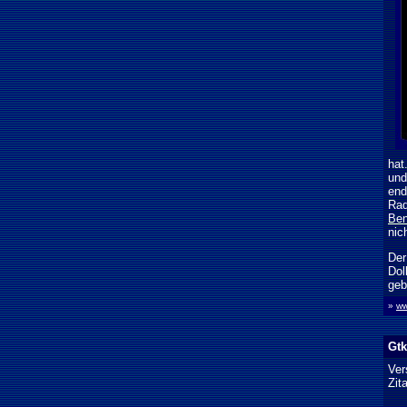
hat
und
end
Rad
Ben
nic
Der
Dol
geb
»
ww
Gtk
Ver
Zit