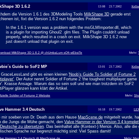
kShape 3D 1.6.2
13:08 23.7.2002
Kelln
hdem die Version 1.6.1 des 3DModeling Tools
MilkShape 3D
gerade erst
chienen ist, fixt die Version 1.6.2 nun folgendes Problem:
In the 1.6.1 version was a problem with the msGLMImporter.dll, which
is a plugin for importing Ghoul2 .glm files. The PlugIn couldn't unload
properly, which resulted in a crash on exit. MilkShape 3D 1.6.2 now
just doesn't unload that plugin on exit.
wnload MilkShape 3D 1.6.2 @ chUmbaLum sOft wEbsiTe
Mehr:
bie´s Guide to SoF2 MP
13:01 23.7.2002
Kelln
 GraceLessLand gibt es einen kleinen
'Noob’s Guide To Soldier of Fortune 2
tiplayer'
. Der Autor nennt Soldier of Fortune 2 'the toughest multiplayer game
r'. Krasse Ansage. Warum das so sein soll und wie man trotzdem im SoF2
tiPlayer glänzen kann klärt der Artikel.
fizielle Soldier of Fortune 2 Website
Mehr:
Sho
ve Hammer 3.4 Deutsch
16:18 19.7.2002
LE
 mir soeben von Dr. Death aus dem Hause
MapScene.de
mitgeteilt wurde, h
h die Jungs die Mühe gemacht, den
Valve Hammer in der Version 3.4 komplet
 Deutsche zu übersetzen
. Das beinhaltet alle (Kontext-) Menüs. Also, alle die 
lischen Sprache nur begrenzt mächtig sind: Viel Spass damit!
lve Hammer 3.4 Deutsch @ MapScene.de
Mehr:
Map