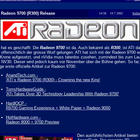
 Radeon 9700 (R300) Release
14:58 19.7.2002
Kelln
 hat es geschafft: Die
Radeon 9700
ist da. Auch bekannt als
R300
, ist ATI d
 offensichtlich der grosse Wurf gelungen. ATI hat sich mit der Radeon 9700 w
 Krone aufgesetzt, und nVidia muss tatenlos zusehen, zumindest bis zum La
 NV30. Dieser wird jedoch kaum vor November über die Bühne gehen. So far,
ige erste offizielle Artikel zur Radeon 9700:
AnandTech.com -
'ATI´s Radeon 9700 (R300) - Crowning the new King'
TomsHardwareGuide -
'ATi Takes Over 3D Technology Leadership With Radeon 9700'
Hard|OCP -
R9700 Gaming Experience + White Paper + Radeon 9000
HotHardware.com -
Radeon 9000 + 9700 Preview
Den ausführlichsten Artikel bieten