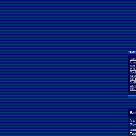
LAT
Batt
Amer
Men 
Milk
Newb
Valv
ATI 
GtkR
Wolf
ATIs
Bat
Na 
Pla
abe
Fee