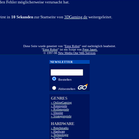
den Fehler möglicherweise verursacht hat.
irst in
10 Sekunden
zur Startseite von
3DGaming.de
weitergeleitet.
Diese Seite wurde generiert von "
Error Robot
" und nachträglich bearbeitet.
"
Error Robot
" ist ein Script von
Peter Janett.
© 1997-98
New Media One Web Services
NEWSLETTER
Bestellen
Abbestellen
GENRES
» OnlineGaming
» Rennspiele
» Rollenspiele
» Shooter
» Strategiespiele
HARDWARE
» Benchmarks
» Hardware
» Technologie
» Treiber