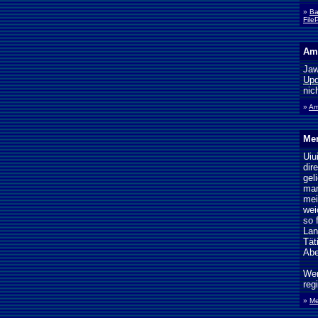
»
Ba
File
Ame
Jaw
Upd
nic
»
Am
Men
Uiu
dir
gel
man
mei
wei
so 
Lan
Tät
Abe
Wer
reg
»
Me