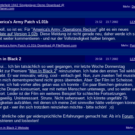
ttlefield 1942 Singleplayer Demo Download @
Mehr:
D
Planet.com
rica's Army Patch v1.01b
21:52 23.7.2002
LE
oll, so ist es: Für "
America's Army: Operations Reckon
" gibt es ein neues
ate auf Version 1.02b
. Diese Meldung ist nicht gerade neu, daher werde ich s
ht weiter kommentieren - und nur der Vollständigkeit halber bringen.
erica's Army Patch v1.01b Download @ FilePlanet.com
Mehr:
Pat
 in Black 2
20:58 23.7.2002
LE
iui... Ich bin tatsächlich so weit gegangen, mir letzte Woche Donnerstag
ekt zur Premiere "
Men In Black 2
" reinzuziehen. Ich habe den ersten Teil wirkl
iebt. Er war innovativ, witzig, cool - einfach geil. Nun, zum zweiten Teil musst
 mich dementsprechend nicht gross überreden. Aber: Der Film ist Scheisse. 
ne, ich hab vorher alles getan was ich konnte - Ein paar Bierchen getrunken,
che Drogen konsumiert, war mit netten Menschen unterwegs, und so weiter u
fort. Leider ist der Film ein weiteres Beispiel für schlechte Fortsetzungen.
gweilig. Uninteressant. Strunx. Nicht sehenswert. Ich könnte ungefähr 79
igkeiten aufzählen, mit denen ich meine Zeit sinnvoller hätte verbringen könn
r gut - wer ihn sich trotzdem reinziehen möchte - bitte schön! ;o)
 ähnliche oder gar widersprüchliche Erfahrungen gemacht hat: Ab in's
Forum
,
istrieren und lostexten!
n in Black 2 Website
Mehr: