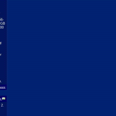
.
m
56-
9 GB
300
gt
r
n.
ware
er
 2.