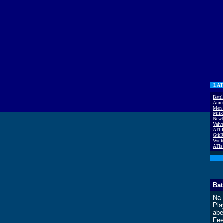
LAT
Batt
Amer
Men 
Milk
Newb
Valv
ATI 
GtkR
Wolf
ATIs
Bat
Na 
Pla
abe
Fee