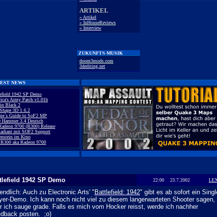
ARTIKEL
» Artikel
» InHouseReviews
» Interview
ZUKUNFTS-MUSIK
doom3mods.com
3dediting.net
EST NEWS
lefield 1942 SP Demo
ica's Army Patch v1.01b
in Black 2
Shape 3D 1.6.2
ie´s Guide to SoF2 MP
e Hammer 3.4 Deutsch
Radeon 9700 (R300) Release
adiant mit SOF2 Support
enstein im Kino
 R300 aka Radeon 9700
tlefield 1942 SP Demo
22:00 23.7.2002
LE
endlich: Auch zu Electronic Arts' "
Battlefield: 1942
" gibt es ab sofort ein Singl
yer-Demo. Ich kann noch nicht viel zu diesem langerwarteten Shooter sagen,
r ich sauge grade. Falls es mich vom Hocker reisst, werde ich nachher
dback posten. ;o)