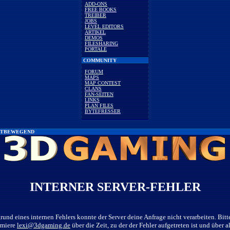
ADD-ONS
FREE BOOKS
TREIBER
JOBS
LEVEL EDITORS
ARTIKEL
DEMOS
FILESHARING
PORTALE
COMMUNITY
FORUM
MAPS
MAP CONTEST
CLANS
FAN-SEITEN
LINKS
PLAN FILES
BYTEFRESSER
TBEWEGEND
INTERNER SERVER-FEHLER
rund eines internen Fehlers konnte der Server deine Anfrage nicht verarbeiten. Bitt
rmiere
lexi@3dgaming.de
über die Zeit, zu der der Fehler aufgetreten ist und über al