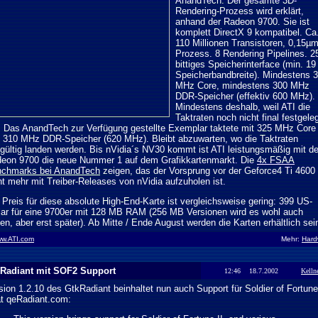
AnandTech. Der gesamte 3D-
Rendering-Prozess wird erklärt,
anhand der Radeon 9700. Sie ist
komplett DirectX 9 kompatibel. Ca
110 Millionen Transistoren, 0,15µ
Prozess. 8 Rendering Pipelines. 2
bittiges Speicherinterface (min. 1
Speicherbandbreite). Mindestens 
MHz Core, mindestens 300 MHz
DDR-Speicher (effektiv 600 MHz).
Mindestens deshalb, weil ATI die
Taktraten noch nicht final festgele
. Das AnandTech zur Verfügung gestellte Exemplar taktete mit 325 MHz Core
 310 MHz DDR-Speicher (620 MHz). Bleibt abzuwarten, wo die Taktraten
gültig landen werden. Bis nVidia´s NV30 kommt ist ATI leistungsmäßig mit de
eon 9700 die neue Nummer 1 auf dem Grafikkartenmarkt. Die
4x FSAA
chmarks bei AnandTech
zeigen, das der Vorsprung vor der Geforce4 Ti 4600
ht mehr mit Treiber-Releases von nVidia aufzuholen ist.
 Preis für diese absolute High-End-Karte ist vergleichsweise gering: 399 US-
lar für eine 9700er mit 128 MB RAM (256 MB Versionen wird es wohl auch
en, aber erst später). Ab Mitte / Ende August werden die Karten erhältlich sei
w.ATI.com
Mehr:
Hard
Radiant mit SOF2 Support
12:46 18.7.2002
Kelln
sion 1.2.10 des GtkRadiant beinhaltet nun auch Support für Soldier of Fortune
at qeRadiant.com: