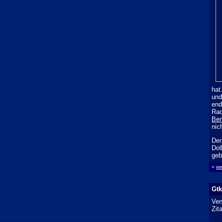
hat
und
end
Rad
Ben
nic
Der
Dol
geb
»
ww
Gtk
Ver
Zit