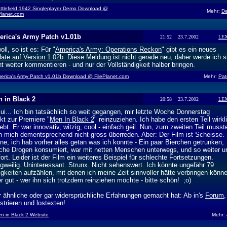
ttlefield 1942 Singleplayer Demo Download @
Mehr:
D
Planet.com
rica's Army Patch v1.01b
21:52 23.7.2002
LE
oll, so ist es: Für "
America's Army: Operations Reckon
" gibt es ein neues
ate auf Version 1.02b
. Diese Meldung ist nicht gerade neu, daher werde ich s
ht weiter kommentieren - und nur der Vollständigkeit halber bringen.
erica's Army Patch v1.01b Download @ FilePlanet.com
Mehr:
Pat
 in Black 2
20:58 23.7.2002
LE
iui... Ich bin tatsächlich so weit gegangen, mir letzte Woche Donnerstag
ekt zur Premiere "
Men In Black 2
" reinzuziehen. Ich habe den ersten Teil wirkl
iebt. Er war innovativ, witzig, cool - einfach geil. Nun, zum zweiten Teil musst
 mich dementsprechend nicht gross überreden. Aber: Der Film ist Scheisse. 
ne, ich hab vorher alles getan was ich konnte - Ein paar Bierchen getrunken,
che Drogen konsumiert, war mit netten Menschen unterwegs, und so weiter u
fort. Leider ist der Film ein weiteres Beispiel für schlechte Fortsetzungen.
gweilig. Uninteressant. Strunx. Nicht sehenswert. Ich könnte ungefähr 79
igkeiten aufzählen, mit denen ich meine Zeit sinnvoller hätte verbringen könn
r gut - wer ihn sich trotzdem reinziehen möchte - bitte schön! ;o)
 ähnliche oder gar widersprüchliche Erfahrungen gemacht hat: Ab in's
Forum
,
istrieren und lostexten!
n in Black 2 Website
Mehr: