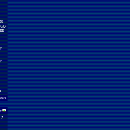
.
m
56-
9 GB
300
gt
r
n.
ware
er
 2.