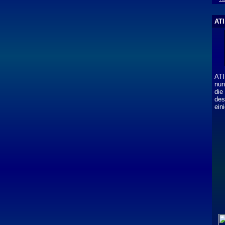
ATI
ATI
nun
die
des
ein