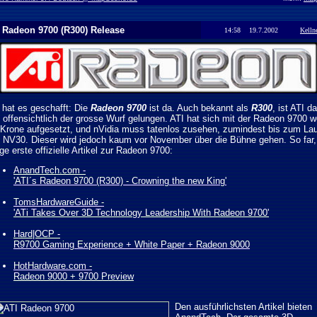
 Radeon 9700 (R300) Release
14:58 19.7.2002
Kelln
 hat es geschafft: Die
Radeon 9700
ist da. Auch bekannt als
R300
, ist ATI d
 offensichtlich der grosse Wurf gelungen. ATI hat sich mit der Radeon 9700 w
 Krone aufgesetzt, und nVidia muss tatenlos zusehen, zumindest bis zum La
 NV30. Dieser wird jedoch kaum vor November über die Bühne gehen. So far,
ige erste offizielle Artikel zur Radeon 9700:
AnandTech.com -
'ATI´s Radeon 9700 (R300) - Crowning the new King'
TomsHardwareGuide -
'ATi Takes Over 3D Technology Leadership With Radeon 9700'
Hard|OCP -
R9700 Gaming Experience + White Paper + Radeon 9000
HotHardware.com -
Radeon 9000 + 9700 Preview
Den ausführlichsten Artikel bieten