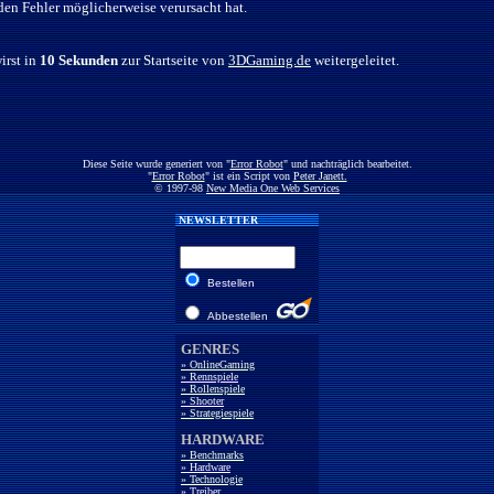
den Fehler möglicherweise verursacht hat.
irst in
10 Sekunden
zur Startseite von
3DGaming.de
weitergeleitet.
Diese Seite wurde generiert von "
Error Robot
" und nachträglich bearbeitet.
"
Error Robot
" ist ein Script von
Peter Janett.
© 1997-98
New Media One Web Services
NEWSLETTER
Bestellen
Abbestellen
GENRES
» OnlineGaming
» Rennspiele
» Rollenspiele
» Shooter
» Strategiespiele
HARDWARE
» Benchmarks
» Hardware
» Technologie
» Treiber