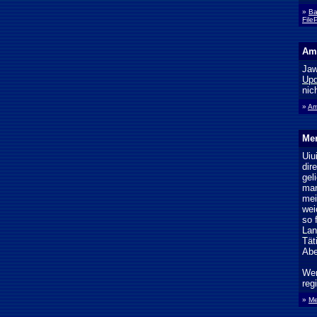
»
Ba
File
Ame
Jaw
Upd
nic
»
Am
Men
Uiu
dir
gel
man
mei
wei
so 
Lan
Tät
Abe
Wer
reg
»
Me