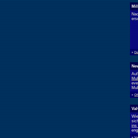
Mil
Nac
ers
»
Do
New
Auf
Mul
eve
Mul
»
Of
Val
Wie
sic
ins
eng
»
Va