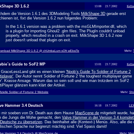
kShape 3D 1.6.2
13:08 23.7.2002
Kelln
hdem die Version 1.6.1 des 3DModeling Tools
MilkShape 3D
gerade erst
chienen ist, fixt die Version 1.6.2 nun folgendes Problem:
In the 1.6.1 version was a problem with the msGLMImporter.dll, which
is a plugin for importing Ghoul2 .glm files. The PlugIn couldn't unload
properly, which resulted in a crash on exit. MilkShape 3D 1.6.2 now
just doesn't unload that plugin on exit.
wnload MilkShape 3D 1.6.2 @ chUmbaLum sOft wEbsiTe
Mehr:
bie´s Guide to SoF2 MP
13:01 23.7.2002
Kelln
 GraceLessLand gibt es einen kleinen
'Noob’s Guide To Soldier of Fortune 2
tiplayer'
. Der Autor nennt Soldier of Fortune 2 'the toughest multiplayer game
r'. Krasse Ansage. Warum das so sein soll und wie man trotzdem im SoF2
tiPlayer glänzen kann klärt der Artikel.
fizielle Soldier of Fortune 2 Website
Mehr:
Sho
ve Hammer 3.4 Deutsch
16:18 19.7.2002
LE
 mir soeben von Dr. Death aus dem Hause
MapScene.de
mitgeteilt wurde, h
h die Jungs die Mühe gemacht, den
Valve Hammer in der Version 3.4 komplet
 Deutsche zu übersetzen
. Das beinhaltet alle (Kontext-) Menüs. Also, alle die 
lischen Sprache nur begrenzt mächtig sind: Viel Spass damit!
lve Hammer 3.4 Deutsch @ MapScene.de
Mehr:
Map