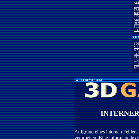
AD
FR
TR
JO
LE
AR
DE
FI
PO
COM
FO
MA
MA
CL
FAN
LI
PLA
BY
WELTBEWEGEND
INTERNER
Aufgrund eines internen Fehlers 
verarbeiten. Bitte informiere
lex