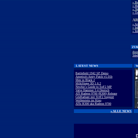
» B
» Ha
» Te
» Tr
AR
» Ar
» I
» In
ZUK
doo
3ded
LATEST NEWS
W
Battlefield 1942 SP Demo
America's Army Patch v1.01b
Men in Black 2
MilkShape 3D 1.6.2
Newbie´s Guide to SoF2 MP
Valve Hammer 3.4 Deutsch
ATI Radeon 9700 (R300) Release
GtkRadiant mit SOF2 Support
Wolfenstein im Kino
ATIs R300 aka Radeon 9700
» ALLE NEWS