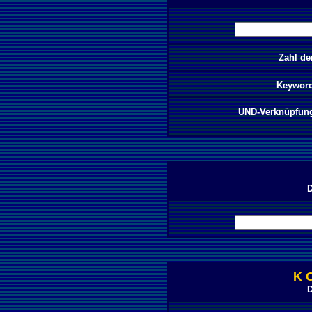
Zahl de
Keywor
UND-Verknüpfun
K 