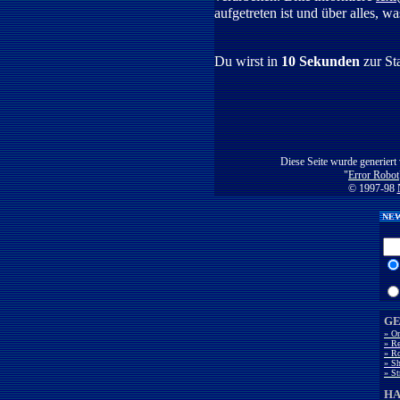
aufgetreten ist und über alles, w
Du wirst in
10 Sekunden
zur St
Diese Seite wurde generiert
"
Error Robot
© 1997-98
NEW
GE
» O
» Re
» Ro
» Sh
» St
H