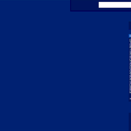
D
D
A
R
+
S
r
C
1
N
W
M
d
M
v
Q
B
D