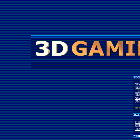
3DG
NE
NE
SU
NE
NE
UM
IM
IN-
TU
KO
RE
SER