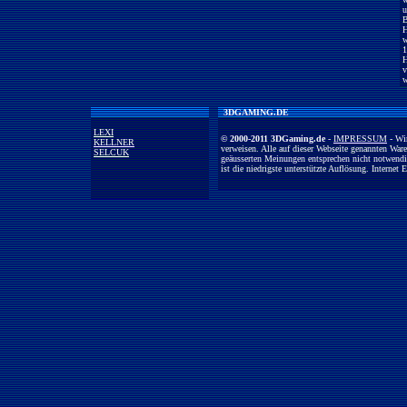
u
B
H
w
1
H
v
w
3DGAMING.DE
LEXI
© 2000-2011 3DGaming.de
-
IMPRESSUM
- Wir
KELLNER
verweisen. Alle auf dieser Webseite genannten War
SELCUK
geäusserten Meinungen entsprechen nicht notwendi
ist die niedrigste unterstützte Auflösung. Interne