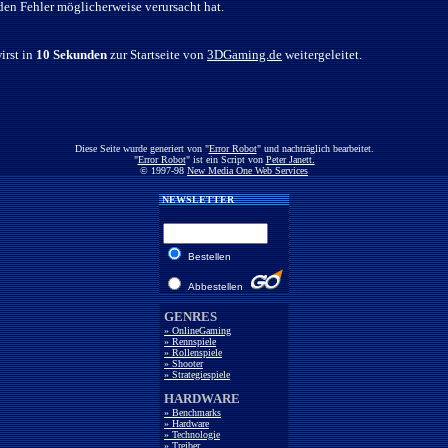
den Fehler möglicherweise verursacht hat.
irst in
10 Sekunden
zur Startseite von
3DGaming.de
weitergeleitet.
Diese Seite wurde generiert von "
Error Robot
" und nachträglich bearbeitet.
"
Error Robot
" ist ein Script von
Peter Janett.
© 1997-98
New Media One Web Services
NEWSLETTER
Bestellen
Abbestellen
GENRES
» OnlineGaming
» Rennspiele
» Rollenspiele
» Shooter
» Strategiespiele
HARDWARE
» Benchmarks
» Hardware
» Technologie
» Treiber