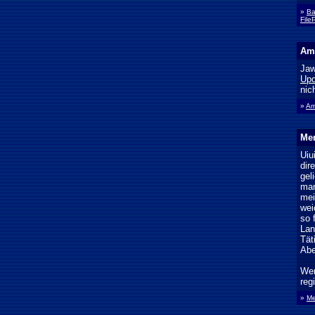
»
Ba
File
Ame
Jaw
Upd
nic
»
Am
Men
Uiu
dir
gel
man
mei
wei
so 
Lan
Tät
Abe
Wer
reg
»
Me