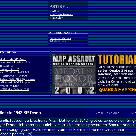
ARTIKEL
» Artikel
» InHouseReviews
» Interview
ZUKUNFTS-MUSIK
doom3mods.com
3dediting.net
EST NEWS
lefield 1942 SP Demo
ica's Army Patch v1.01b
in Black 2
Shape 3D 1.6.2
ie´s Guide to SoF2 MP
e Hammer 3.4 Deutsch
Radeon 9700 (R300) Release
adiant mit SOF2 Support
enstein im Kino
 R300 aka Radeon 9700
tlefield 1942 SP Demo
22:00 23.7.2002
LE
endlich: Auch zu Electronic Arts' "
Battlefield: 1942
" gibt es ab sofort ein Singl
yer-Demo. Ich kann noch nicht viel zu diesem langerwarteten Shooter sagen,
r ich sauge grade. Falls es mich vom Hocker reisst, werde ich nachher
dback posten. ;o)