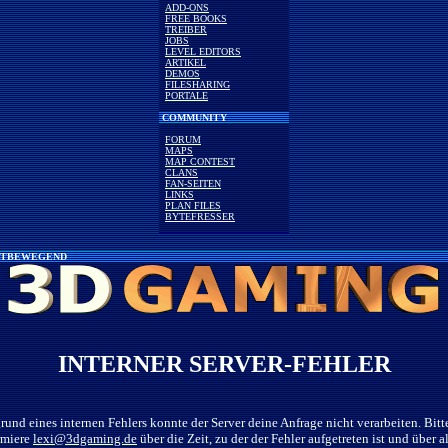
ADD-ONS
FREE BOOKS
TREIBER
JOBS
LEVEL EDITORS
ARTIKEL
DEMOS
FILESHARING
PORTALE
COMMUNITY
FORUM
MAPS
MAP CONTEST
CLANS
FAN-SEITEN
LINKS
PLAN FILES
BYTEFRESSER
TBEWEGEND
INTERNER SERVER-FEHLER
rund eines internen Fehlers konnte der Server deine Anfrage nicht verarbeiten. Bitt
rmiere
lexi@3dgaming.de
über die Zeit, zu der der Fehler aufgetreten ist und über al