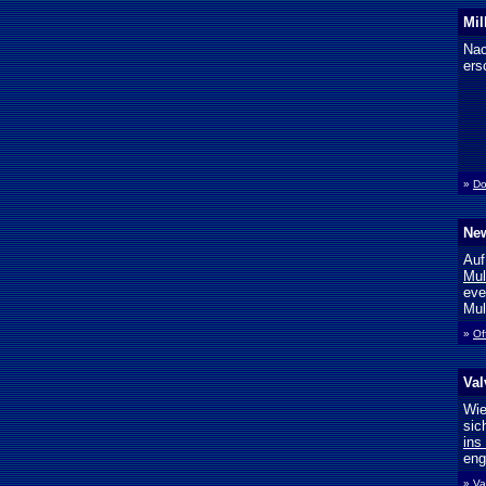
Mil
Nac
ers
»
Do
New
Auf
Mul
eve
Mul
»
Of
Val
Wie
sic
ins
eng
»
Va