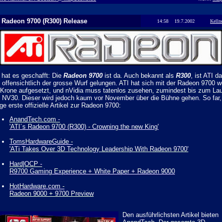
 Radeon 9700 (R300) Release
14:58 19.7.2002
Kelln
 hat es geschafft: Die
Radeon 9700
ist da. Auch bekannt als
R300
, ist ATI d
 offensichtlich der grosse Wurf gelungen. ATI hat sich mit der Radeon 9700 w
 Krone aufgesetzt, und nVidia muss tatenlos zusehen, zumindest bis zum La
 NV30. Dieser wird jedoch kaum vor November über die Bühne gehen. So far,
ige erste offizielle Artikel zur Radeon 9700:
AnandTech.com -
'ATI´s Radeon 9700 (R300) - Crowning the new King'
TomsHardwareGuide -
'ATi Takes Over 3D Technology Leadership With Radeon 9700'
Hard|OCP -
R9700 Gaming Experience + White Paper + Radeon 9000
HotHardware.com -
Radeon 9000 + 9700 Preview
Den ausführlichsten Artikel bieten