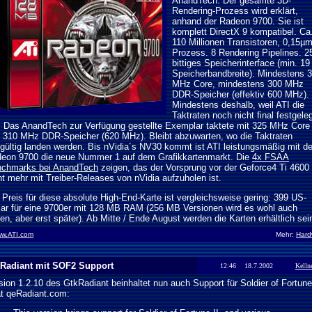
AnandTech. Der gesamte 3D-
Rendering-Prozess wird erklärt,
anhand der Radeon 9700. Sie ist
komplett DirectX 9 kompatibel. Ca
110 Millionen Transistoren, 0,15µ
Prozess. 8 Rendering Pipelines. 2
bittiges Speicherinterface (min. 1
Speicherbandbreite). Mindestens 
MHz Core, mindestens 300 MHz
DDR-Speicher (effektiv 600 MHz).
Mindestens deshalb, weil ATI die
Taktraten noch nicht final festgele
. Das AnandTech zur Verfügung gestellte Exemplar taktete mit 325 MHz Core
 310 MHz DDR-Speicher (620 MHz). Bleibt abzuwarten, wo die Taktraten
gültig landen werden. Bis nVidia´s NV30 kommt ist ATI leistungsmäßig mit de
eon 9700 die neue Nummer 1 auf dem Grafikkartenmarkt. Die
4x FSAA
chmarks bei AnandTech
zeigen, das der Vorsprung vor der Geforce4 Ti 4600
ht mehr mit Treiber-Releases von nVidia aufzuholen ist.
 Preis für diese absolute High-End-Karte ist vergleichsweise gering: 399 US-
lar für eine 9700er mit 128 MB RAM (256 MB Versionen wird es wohl auch
en, aber erst später). Ab Mitte / Ende August werden die Karten erhältlich sei
w.ATI.com
Mehr:
Hard
Radiant mit SOF2 Support
12:46 18.7.2002
Kelln
sion 1.2.10 des GtkRadiant beinhaltet nun auch Support für Soldier of Fortune
at qeRadiant.com: