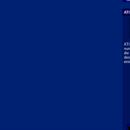
ATI
ATI
nun
die
des
ein