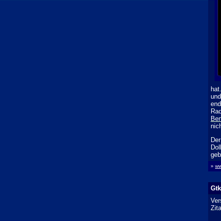
hat
und
end
Rad
Ben
nic
Der
Dol
geb
»
ww
Gtk
Ver
Zit