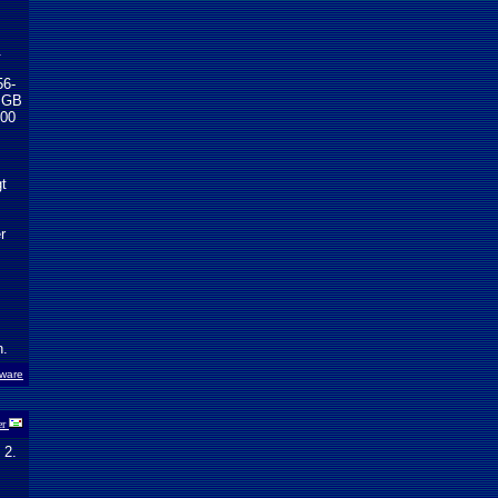
.
m
56-
9 GB
300
gt
r
n.
ware
er
 2.