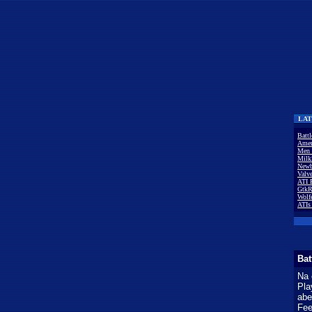
LAT
Batt
Amer
Men 
Milk
Newb
Valv
ATI 
GtkR
Wolf
ATIs
Bat
Na 
Pla
abe
Fee