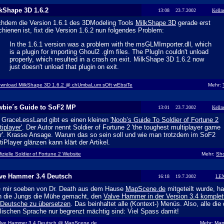
kShape 3D 1.6.2
13:08 23.7.2002
Kelln
hdem die Version 1.6.1 des 3DModeling Tools
MilkShape 3D
gerade erst
chienen ist, fixt die Version 1.6.2 nun folgendes Problem:
In the 1.6.1 version was a problem with the msGLMImporter.dll, which
is a plugin for importing Ghoul2 .glm files. The PlugIn couldn't unload
properly, which resulted in a crash on exit. MilkShape 3D 1.6.2 now
just doesn't unload that plugin on exit.
wnload MilkShape 3D 1.6.2 @ chUmbaLum sOft wEbsiTe
Mehr:
bie´s Guide to SoF2 MP
13:01 23.7.2002
Kelln
 GraceLessLand gibt es einen kleinen
'Noob’s Guide To Soldier of Fortune 2
tiplayer'
. Der Autor nennt Soldier of Fortune 2 'the toughest multiplayer game
r'. Krasse Ansage. Warum das so sein soll und wie man trotzdem im SoF2
tiPlayer glänzen kann klärt der Artikel.
fizielle Soldier of Fortune 2 Website
Mehr:
Sho
ve Hammer 3.4 Deutsch
16:18 19.7.2002
LE
 mir soeben von Dr. Death aus dem Hause
MapScene.de
mitgeteilt wurde, h
h die Jungs die Mühe gemacht, den
Valve Hammer in der Version 3.4 komplet
 Deutsche zu übersetzen
. Das beinhaltet alle (Kontext-) Menüs. Also, alle die 
lischen Sprache nur begrenzt mächtig sind: Viel Spass damit!
lve Hammer 3.4 Deutsch @ MapScene.de
Mehr:
Map