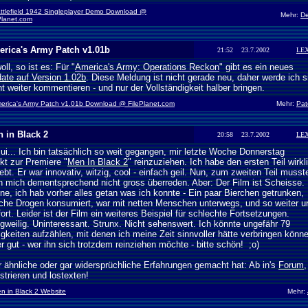
ttlefield 1942 Singleplayer Demo Download @
Mehr:
D
Planet.com
rica's Army Patch v1.01b
21:52 23.7.2002
LE
oll, so ist es: Für "
America's Army: Operations Reckon
" gibt es ein neues
ate auf Version 1.02b
. Diese Meldung ist nicht gerade neu, daher werde ich s
ht weiter kommentieren - und nur der Vollständigkeit halber bringen.
erica's Army Patch v1.01b Download @ FilePlanet.com
Mehr:
Pat
 in Black 2
20:58 23.7.2002
LE
iui... Ich bin tatsächlich so weit gegangen, mir letzte Woche Donnerstag
ekt zur Premiere "
Men In Black 2
" reinzuziehen. Ich habe den ersten Teil wirkl
iebt. Er war innovativ, witzig, cool - einfach geil. Nun, zum zweiten Teil musst
 mich dementsprechend nicht gross überreden. Aber: Der Film ist Scheisse. 
ne, ich hab vorher alles getan was ich konnte - Ein paar Bierchen getrunken,
che Drogen konsumiert, war mit netten Menschen unterwegs, und so weiter u
fort. Leider ist der Film ein weiteres Beispiel für schlechte Fortsetzungen.
gweilig. Uninteressant. Strunx. Nicht sehenswert. Ich könnte ungefähr 79
igkeiten aufzählen, mit denen ich meine Zeit sinnvoller hätte verbringen könn
r gut - wer ihn sich trotzdem reinziehen möchte - bitte schön! ;o)
 ähnliche oder gar widersprüchliche Erfahrungen gemacht hat: Ab in's
Forum
,
istrieren und lostexten!
n in Black 2 Website
Mehr: