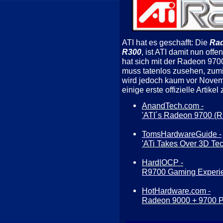
ATI hat es geschafft: Die
Ra
R300
, ist ATI damit nun off
hat sich mit der Radeon 970
muss tatenlos zusehen, zum
wird jedoch kaum vor Novem
einige erste offizielle Artik
AnandTech.com -
'ATI´s Radeon 9700 (R
TomsHardwareGuide -
'ATi Takes Over 3D Te
Hard|OCP -
R9700 Gaming Experie
HotHardware.com -
Radeon 9000 + 9700 