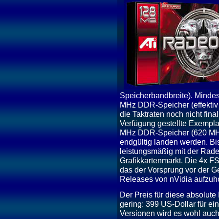
Speicherbandbreite). Minde
MHz DDR-Speicher (effektiv
die Taktraten noch nicht fina
Verfügung gestellte Exempla
MHz DDR-Speicher (620 MHz)
endgültig landen werden. Bi
leistungsmäßig mit der Rad
Grafikkartenmarkt. Die
4x F
das der Vorsprung vor der Ge
Releases von nVidia aufzuho
Der Preis für diese absolute
gering: 399 US-Dollar für 
Versionen wird es wohl auch 