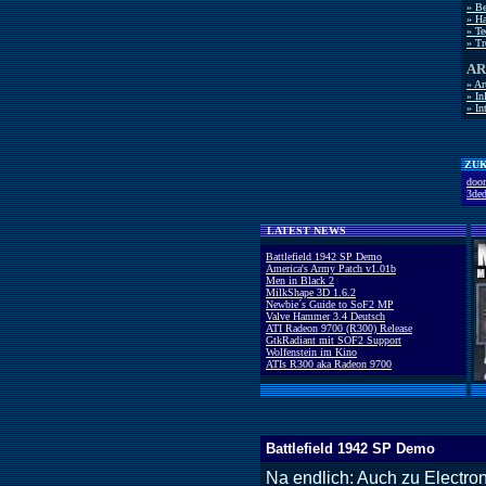
» B
» Ha
» Te
» Tr
AR
» Ar
» I
» In
ZUK
doo
3ded
LATEST NEWS
Battlefield 1942 SP Demo
America's Army Patch v1.01b
Men in Black 2
MilkShape 3D 1.6.2
Newbie´s Guide to SoF2 MP
Valve Hammer 3.4 Deutsch
ATI Radeon 9700 (R300) Release
GtkRadiant mit SOF2 Support
Wolfenstein im Kino
ATIs R300 aka Radeon 9700
Battlefield 1942 SP Demo
Na endlich: Auch zu Electroni