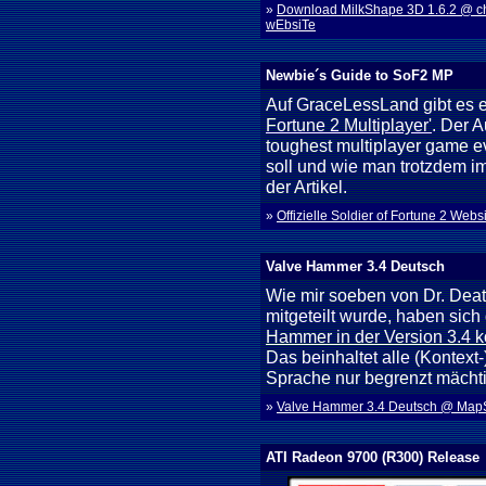
»
Download MilkShape 3D 1.6.2 @ 
wEbsiTe
Newbie´s Guide to SoF2 MP
Auf GraceLessLand gibt es 
Fortune 2 Multiplayer'
. Der A
toughest multiplayer game e
soll und wie man trotzdem i
der Artikel.
»
Offizielle Soldier of Fortune 2 Webs
Valve Hammer 3.4 Deutsch
Wie mir soeben von Dr. De
mitgeteilt wurde, haben sic
Hammer in der Version 3.4 k
Das beinhaltet alle (Kontext-
Sprache nur begrenzt mächti
»
Valve Hammer 3.4 Deutsch @ Map
ATI Radeon 9700 (R300) Release