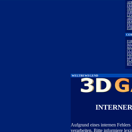
AD
FR
TR
JO
LE
AR
DE
FI
PO
COM
FO
MA
MA
CL
FAN
LI
PLA
BY
WELTBEWEGEND
INTERNER
Aufgrund eines internen Fehlers 
verarbeiten. Bitte informiere
lex