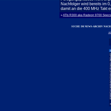
Nachfolger wird bereits im 0
damit an die 400 MHz Takt er
»
ATIs R300 aka Radeon 9700 Specs 
SUCHE IM NEWS-ARCHIV NAC
A
D
D
A
R
+
S
r
C
1
N
W
M
d
M
v
Q
B
D