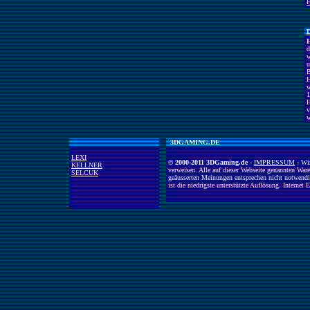
F
H
d
w
u
B
H
w
1
H
v
w
3DGAMING.DE
LEXI
© 2000-2011 3DGaming.de
-
IMPRESSUM
- Wir
KELLNER
verweisen. Alle auf dieser Webseite genannten War
SELCUK
geäusserten Meinungen entsprechen nicht notwendi
ist die niedrigste unterstützte Auflösung. Interne