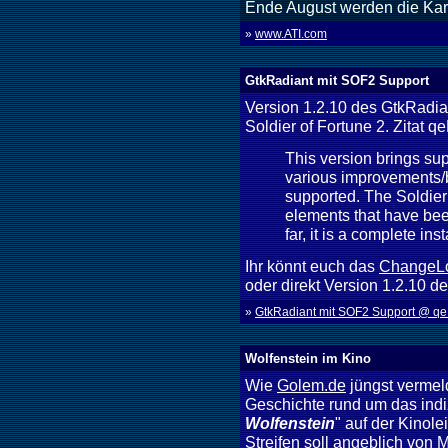
Ende August werden die Karte
»
www.ATI.com
GtkRadiant mit SOF2 Support
Version 1.2.10 des GtkRadian
Soldier of Fortune 2. Zitat 
This version brings supp
various improvements/b
supported. The Soldier 
elements that have be
far, it is a complete inst
Ihr könnt euch das
ChangeLo
oder direkt Version 1.2.10 d
»
GtkRadiant mit SOF2 Support @ q
Wolfenstein im Kino
Wie
Golem.de
jüngst vermel
Geschichte rund um das indiz
Wolfenstein
" auf der Kinol
Streifen soll angeblich von