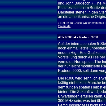
und John Baldecchi ("The M
Pictures ist nun im Besitz 
Darsteller stehen in den Ste
an die amerikanische Origin
»
Return To Castle Wolfenstein bald 
Golem.de
ATIs R300 aka Radeon 9700
Auf der internationalen 5-S
noch einmal letzte unbestät
neuem High-End Grafikchip 
Vorstellung durch ATI selber 
vermutet. Nun spricht The In
der nur leicht modifizierte
Radeon 9000, soll dann vorg
Der R300 wird sehnlich erwar
kräftig einheizen. Manche b
dem für den späten Herbst e
bieten. Die Zukunft wird jed
Erwartungen erfüllen kann. G
300 MHz sein, was bei über 
Fertigungsprozess nicht unpr