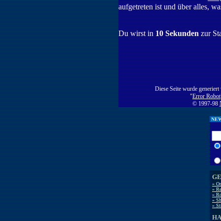
aufgetreten ist und über alles, w
Du wirst in
10 Sekunden
zur St
Diese Seite wurde generiert
"
Error Robot
© 1997-98
NEW
GE
» O
» Re
» Ro
» Sh
» St
H