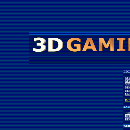
3DG
NE
NE
SU
NE
NE
UM
IM
IN-
TU
KO
RE
SER