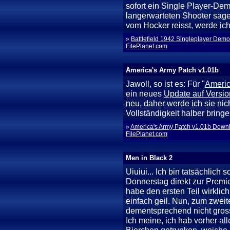
sofort ein Single Player-Dem
langerwarteten Shooter sage
vom Hocker reisst, werde ic
»
Battlefield 1942 Singleplayer De
FilePlanet.com
America's Army Patch v1.01b
Jawoll, so ist es: Für "
Americ
ein neues
Update auf Versio
neu, daher werde ich sie nic
Vollständigkeit halber bringe
»
America's Army Patch v1.01b Dow
FilePlanet.com
Men in Black 2
Uiuiui... Ich bin tatsächlich
Donnerstag direkt zur Premie
habe den ersten Teil wirklich 
einfach geil. Nun, zum zwei
dementsprechend nicht gross
Ich meine, ich hab vorher al