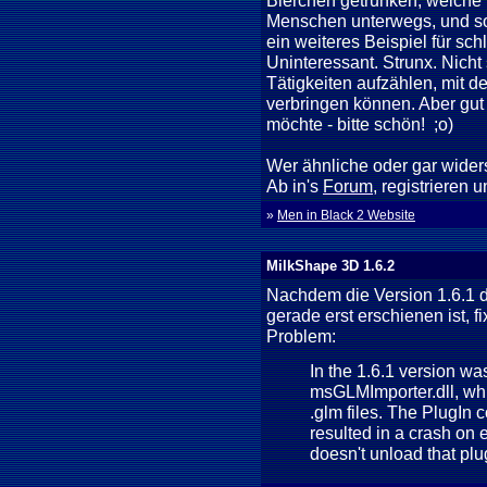
Bierchen getrunken, weiche 
Menschen unterwegs, und so w
ein weiteres Beispiel für sc
Uninteressant. Strunx. Nicht
Tätigkeiten aufzählen, mit de
verbringen können. Aber gut 
möchte - bitte schön! ;o)
Wer ähnliche oder gar wider
Ab in's
Forum
, registrieren 
»
Men in Black 2 Website
MilkShape 3D 1.6.2
Nachdem die Version 1.6.1 
gerade erst erschienen ist, f
Problem:
In the 1.6.1 version wa
msGLMImporter.dll, whi
.glm files. The PlugIn 
resulted in a crash on 
doesn't unload that plug