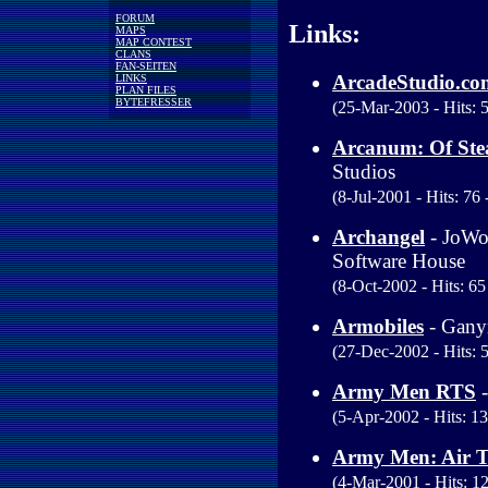
FORUM
Links:
MAPS
MAP CONTEST
CLANS
FAN-SEITEN
ArcadeStudio.co
LINKS
PLAN FILES
BYTEFRESSER
(25-Mar-2003 - Hits: 5
Arcanum: Of St
Studios
(8-Jul-2001 - Hits: 76 
Archangel
- JoWo
Software House
(8-Oct-2002 - Hits: 65 
Armobiles
- Gany
(27-Dec-2002 - Hits: 5
Army Men RTS
(5-Apr-2002 - Hits: 13
Army Men: Air Ta
(4-Mar-2001 - Hits: 12