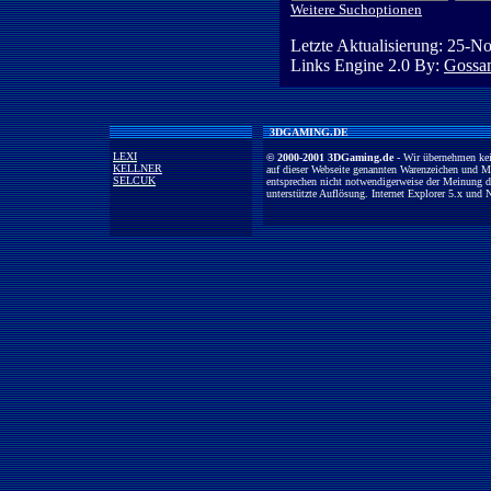
Weitere Suchoptionen
Letzte Aktualisierung:
25-No
Links Engine 2.0 By:
Gossam
3DGAMING.DE
LEXI
© 2000-2001 3DGaming.de
- Wir übernehmen kein
KELLNER
auf dieser Webseite genannten Warenzeichen und M
SELCUK
entsprechen nicht notwendigerweise der Meinung der
unterstützte Auflösung. Internet Explorer 5.x und