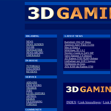
3DGAMING
LATEST NEWS
NEWS
Battlefield 1942 SP Demo
NEWS SENDEN
America's Army Patch v1.01b
SUCHE
Men in Black 2
NEWSLETTER
MilkShape 3D 1.6.2
NEWS-ARCHIV
Newbie´s Guide to SoF2 MP
UMFRAGEN
Valve Hammer 3.4 Deutsch
ATI Radeon 9700 (R300) Release
IN-HOUSE
GtkRadiant mit SOF2 Support
Wolfenstein im Kino
TUTORIALS
ATIs R300 aka Radeon 9700
KOLUMNEN
REVIEWS
SERVICE
ADD-ONS
FREE BOOKS
TREIBER
JOBS
LEVEL EDITORS
ARTIKEL
DEMOS
FILESHARING
INDEX
|
Link hinzufügen
|
Link 
PORTALE
COMMUNITY