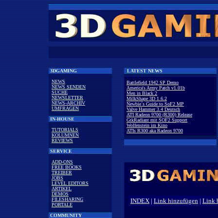
3DGAMING
LATEST NEWS
NEWS
Battlefield 1942 SP Demo
NEWS SENDEN
America's Army Patch v1.01b
SUCHE
Men in Black 2
NEWSLETTER
MilkShape 3D 1.6.2
NEWS-ARCHIV
Newbie´s Guide to SoF2 MP
UMFRAGEN
Valve Hammer 3.4 Deutsch
ATI Radeon 9700 (R300) Release
IN-HOUSE
GtkRadiant mit SOF2 Support
Wolfenstein im Kino
TUTORIALS
ATIs R300 aka Radeon 9700
KOLUMNEN
REVIEWS
SERVICE
ADD-ONS
FREE BOOKS
TREIBER
JOBS
LEVEL EDITORS
ARTIKEL
DEMOS
FILESHARING
INDEX
|
Link hinzufügen
|
Link 
PORTALE
COMMUNITY