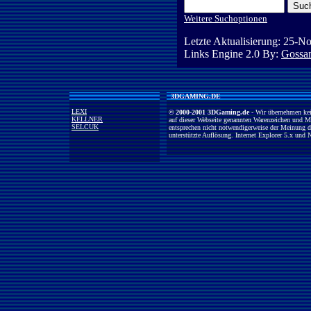
Weitere Suchoptionen
Letzte Aktualisierung:
25-No
Links Engine 2.0 By:
Gossam
3DGAMING.DE
LEXI
© 2000-2001 3DGaming.de
- Wir übernehmen kein
KELLNER
auf dieser Webseite genannten Warenzeichen und M
SELCUK
entsprechen nicht notwendigerweise der Meinung der
unterstützte Auflösung. Internet Explorer 5.x und